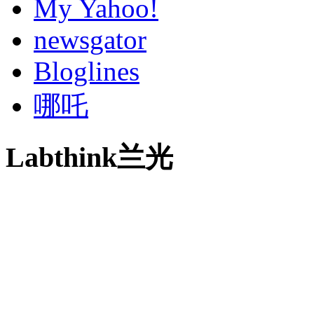
My Yahoo!
newsgator
Bloglines
哪吒
Labthink兰光