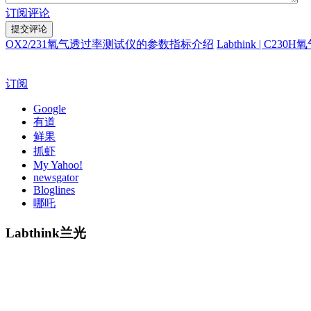
订阅评论
OX2/231氧气透过率测试仪的参数指标介绍
Labthink | 
订阅
Google
有道
鲜果
抓虾
My Yahoo!
newsgator
Bloglines
哪吒
Labthink兰光