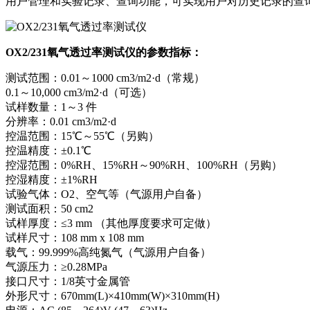
用户管理和实验记录、查询功能，可实现用户对历史记录的查
OX2/231氧气透过率测试仪的参数指标：
测试范围：0.01～1000 cm3/m2·d（常规）
0.1～10,000 cm3/m2·d（可选）
试样数量：1～3 件
分辨率：0.01 cm3/m2·d
控温范围：15℃～55℃（另购）
控温精度：±0.1℃
控湿范围：0%RH、15%RH～90%RH、100%RH（另购）
控湿精度：±1%RH
试验气体：O2、空气等（气源用户自备）
测试面积：50 cm2
试样厚度：≤3 mm （其他厚度要求可定做）
试样尺寸：108 mm x 108 mm
载气：99.999%高纯氮气（气源用户自备）
气源压力：≥0.28MPa
接口尺寸：1/8英寸金属管
外形尺寸：670mm(L)×410mm(W)×310mm(H)