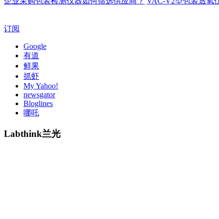
企业采购包装检测仪器如何筛选供应商？
VAC-V2型包装透
订阅
Google
有道
鲜果
抓虾
My Yahoo!
newsgator
Bloglines
哪吒
Labthink兰光