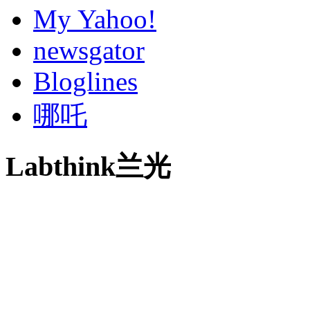
My Yahoo!
newsgator
Bloglines
哪吒
Labthink兰光