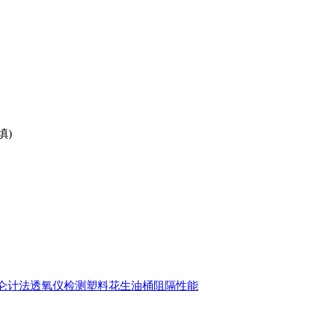
填)
H库仑计法透氧仪检测塑料花生油桶阻隔性能