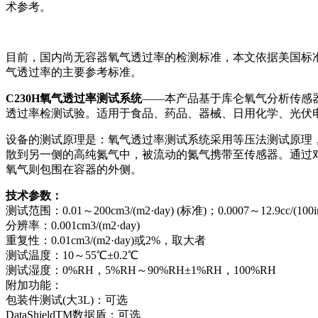
术参考。
目前，国内尚无容器氧气透过率的检测标准，本文依据美国标准AS
气透过率的主要参考标准。
C230H氧气透过率测试系统
——本产品基于库仑氧气分析传感器和
透过率检测试验。适用于食品、药品、器械、日用化学、光伏
设备的测试原理是：氧气透过率测试系统采用等压法测试原理
散到另一侧的高纯氮气中，被流动的氮气携带至传感器。通过
氧气则包围在容器的外侧。
技术参数：
测试范围：0.01～200cm3/(m2·day) (标准)；0.0007～12.9cc/(100in2
分辨率：0.001cm3/(m2·day)
重复性：0.01cm3/(m2·day)或2%，取大者
测试温度：10～55℃±0.2℃
测试湿度：0%RH，5%RH～90%RH±1%RH，100%RH
附加功能：
包装件测试(大3L)：可选
DataShieldTM数据盾：可选