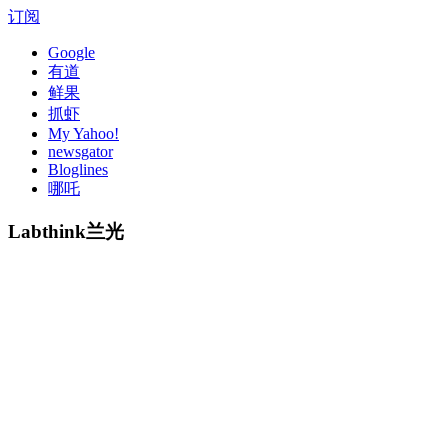
订阅
Google
有道
鲜果
抓虾
My Yahoo!
newsgator
Bloglines
哪吒
Labthink兰光