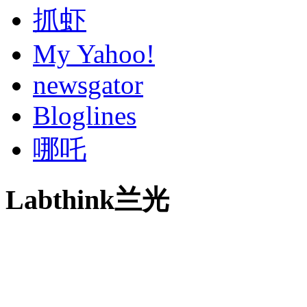
抓虾
My Yahoo!
newsgator
Bloglines
哪吒
Labthink兰光