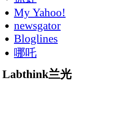
My Yahoo!
newsgator
Bloglines
哪吒
Labthink兰光