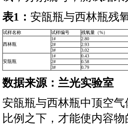
表
1
：
安瓿瓶与西林瓶残
试样名称
试样编号
残氧量（%）
1#
2.80
西林瓶
2#
2.93
3#
3.02
1#
0.43
安瓿瓶
2#
0.58
3#
0.79
数据来源：兰光实验室
安瓿瓶与西林瓶中顶空气
比例之下，才能使内容物