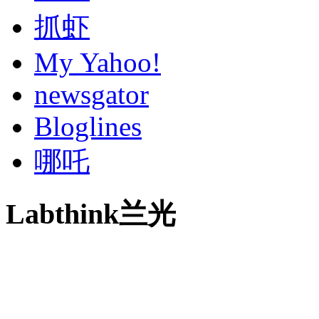
抓虾
My Yahoo!
newsgator
Bloglines
哪吒
Labthink兰光