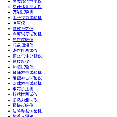
蒸发残渣恒重仪
总迁移量测定仪
万能试验机
电子拉力试验机
测厚仪
摩擦系数仪
剥离强度试验机
热封试验仪
瓶盖扭矩仪
密封性测试仪
顶空气体分析仪
撕裂度仪
热缩试验仪
摆锤冲击试验机
落镖冲击试验仪
落球冲击试验机
纸箱抗压机
持粘性测试仪
初粘力测试仪
揉搓试验仪
油墨摩擦试验机
标准光源箱