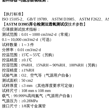
塑料容器 与隐形眼镜检测：
【执行标准】
ISO 15105-2、 GB/T 19789、 ASTM D3985、 ASTM F2622、AS
【
ASTM D3985库仑检测法透氧测试仪
技术参数】
①薄膜测试技术指标：
测试范围：0.01～1000 cm3/m2·d（常规）
0.1～10,000 cm3/m2·d（可选）
试样数量：1～3 件
分辨率：0.01 cm3/m2·d
控温范围：15℃～55℃（另购）
控温精度：±0.1℃
控湿范围：0%RH、15%RH～90%RH、100%RH（另购）
控湿精度：±1%RH
试验气体：O2、空气等（气源用户自备）
测试面积：50 cm2
试样厚度：≤3 mm （其他厚度要求可定做）
试样尺寸：108 mm x 108 mm
载气：99.999%高纯氮气（气源用户自备）
气源压力：≥0.28MPa
接口尺寸：1/8英寸金属管