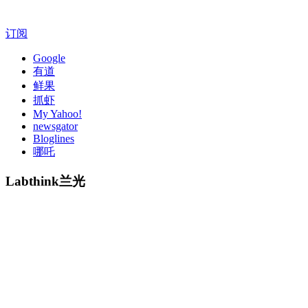
订阅
Google
有道
鲜果
抓虾
My Yahoo!
newsgator
Bloglines
哪吒
Labthink兰光