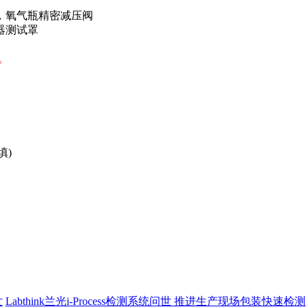
，氧气瓶精密减压阀
器测试罩
司。
填)
世
Labthink兰光i-Process检测系统问世 推进生产现场包装快速检测