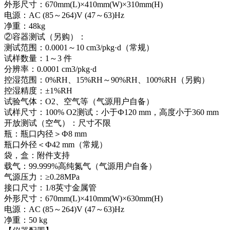
外形尺寸：670mm(L)×410mm(W)×310mm(H)
电源：AC (85～264)V (47～63)Hz
净重：48kg
②容器测试（另购）：
测试范围：0.0001～10 cm3/pkg·d（常规）
试样数量：1～3 件
分辨率：0.0001 cm3/pkg·d
控湿范围：0%RH、15%RH～90%RH、100%RH（另购）
控湿精度：±1%RH
试验气体：O2、空气等（气源用户自备）
试样尺寸：100% O2测试：小于Ф120 mm，高度小于360 mm
开放测试（空气）：尺寸不限
瓶：瓶口内径＞Ф8 mm
瓶口外径＜Ф42 mm（常规）
袋，盒：附件支持
载气：99.999%高纯氮气（气源用户自备）
气源压力：≥0.28MPa
接口尺寸：1/8英寸金属管
外形尺寸：670mm(L)×410mm(W)×630mm(H)
电源：AC (85～264)V (47～63)Hz
净重：50 kg