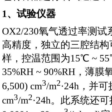
1
、试验仪器
OX2/230氧气透过率测试
高精度，独立的三腔结构
样，控温范围为15℃ ~ 5
35%RH ~ 90%RH，薄
3
2
6,500) cm
/m
·24h，并可扩展
3
2
cm
/m
·24h。此系统还
3