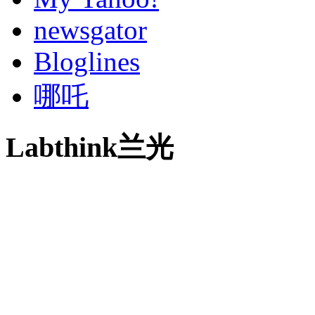
newsgator
Bloglines
哪吒
Labthink兰光