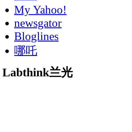
My Yahoo!
newsgator
Bloglines
哪吒
Labthink兰光