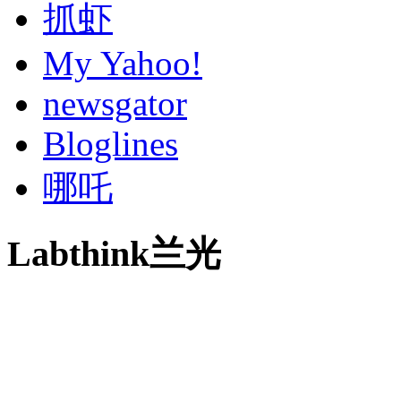
抓虾
My Yahoo!
newsgator
Bloglines
哪吒
Labthink兰光