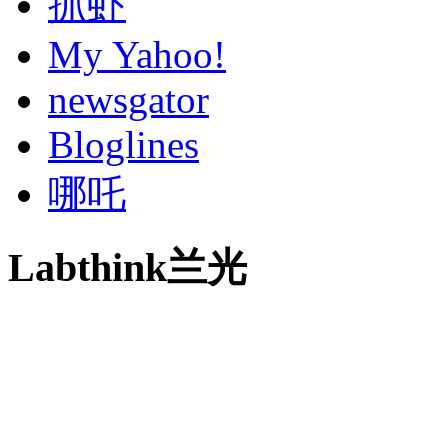
抓虾
My Yahoo!
newsgator
Bloglines
哪吒
Labthink兰光