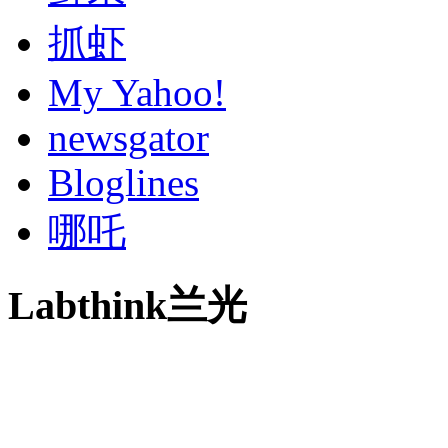
抓虾
My Yahoo!
newsgator
Bloglines
哪吒
Labthink兰光