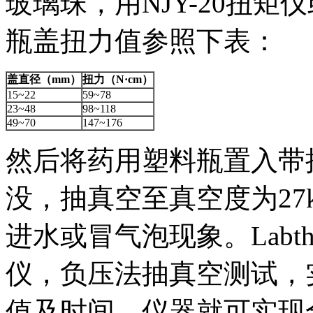
玻璃珠，用NJY-20扭
瓶盖扭力值参照下表：
盖直径（
mm
）
扭力（
N·cm
）
15~22
59~78
23~48
98~118
49~70
147~176
然后将药用塑料瓶置入带
没，抽真空至真空度为27
进水或冒气泡现象。Labth
仪，负压法抽真空测试，
值及时间，仪器就可实现