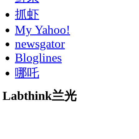
抓虾
My Yahoo!
newsgator
Bloglines
哪吒
Labthink兰光