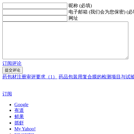
昵称 (必填)
电子邮箱 (我们会为您保密) (必
网址
订阅评论
药包材注册审评要求（1）
药品包装用复合膜的检测项目与试
订阅
Google
有道
鲜果
抓虾
My Yahoo!