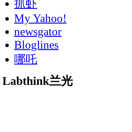
抓虾
My Yahoo!
newsgator
Bloglines
哪吒
Labthink兰光